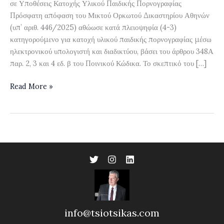
σε Υποθέσεις Κατοχής Υλικού Παιδικής Πορνογραφίας
Πρόσφατη απόφαση του Μικτού Ορκωτού Δικαστηρίου Αθηνών
(υπ’ αριθ. 446/2025) αθώωσε κατά πλειοψηφία (4-3)
κατηγορούμενο για κατοχή υλικού παιδικής πορνογραφίας μέσω
ηλεκτρονικού υπολογιστή και διαδικτύου, βάσει του άρθρου 348Α
παρ. 2, 3 και 4 εδ. β του Ποινικού Κώδικα. Το σκεπτικό του […]
Πορνογραφία
Read More »
ανηλίκων
–
Νομολογία
info@tsiotsikas.com